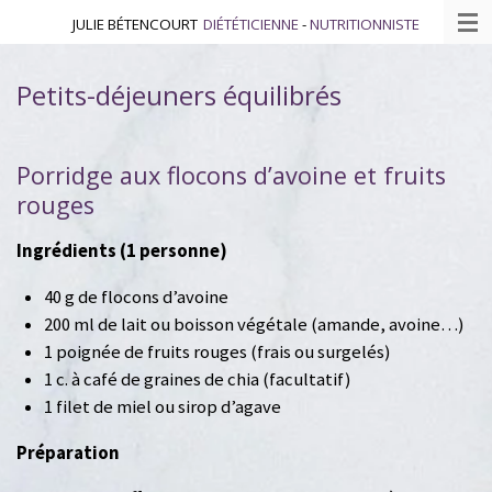
Passer
JULIE BÉTENCOURT
DIÉTÉTICIENNE
-
NUTRITIONNISTE
au
contenu
Petits-déjeuners équilibrés
principal
Porridge aux flocons d’avoine et fruits
rouges
Ingrédients (1 personne)
40 g de flocons d’avoine
200 ml de lait ou boisson végétale (amande, avoine…)
1 poignée de fruits rouges (frais ou surgelés)
1 c. à café de graines de chia (facultatif)
1 filet de miel ou sirop d’agave
Préparation