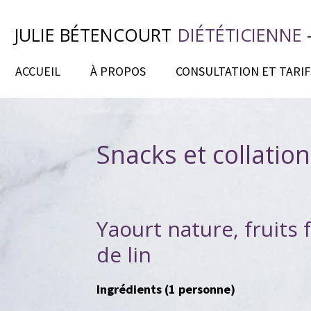
Passer
JULIE BÉTENCOURT
DIÉTÉTICIENNE
au
contenu
ACCUEIL
À PROPOS
CONSULTATION ET TARIF
principal
Snacks et collatio
Yaourt nature, fruits 
de lin
Ingrédients (1 personne)